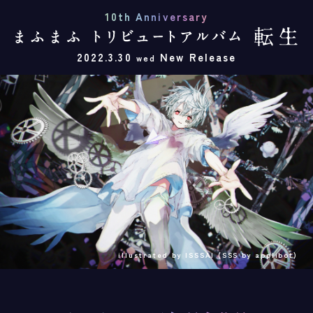
10th Anniversary
2022.3.30
New Release
wed
illustrated by ISSSAI (SSS by applibot)