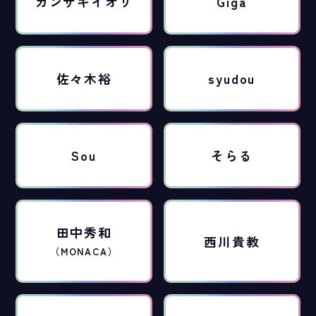
カンザキイオリ
Giga
佐々木裕
syudou
Sou
そらる
田中秀和
西川貴教
（MONACA）