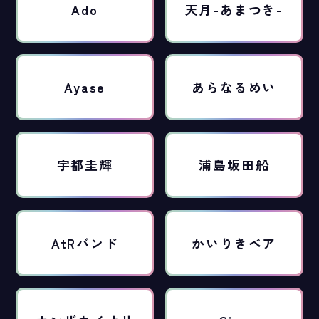
Ado
天月-あまつき-
Ayase
あらなるめい
宇都圭輝
浦島坂田船
AtRバンド
かいりきベア