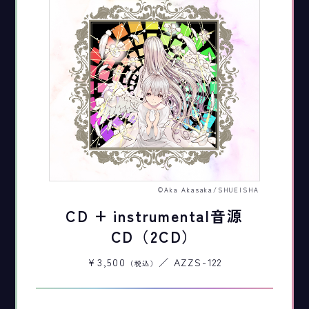
©Aka Akasaka/SHUEISHA
CD + instrumental音源
CD（2CD）
¥3,500
／ AZZS-122
（税込）