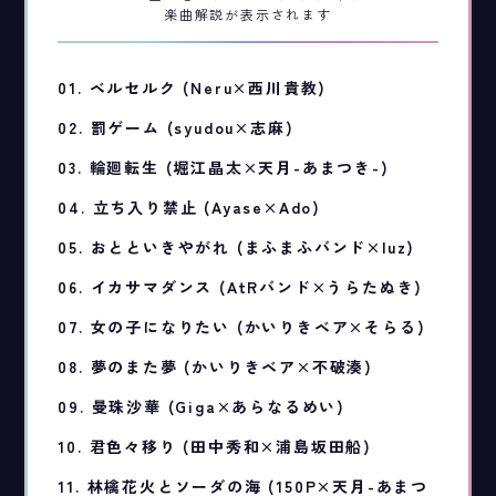
楽曲解説が表示されます
01. ベルセルク (Neru×西川貴教)
02. 罰ゲーム (syudou×志麻)
03. 輪廻転生 (堀江晶太×天月-あまつき-)
04. 立ち入り禁止 (Ayase×Ado)
05. おとといきやがれ (まふまふバンド×luz)
06. イカサマダンス (AtRバンド×うらたぬき)
07. 女の子になりたい (かいりきベア×そらる)
08. 夢のまた夢 (かいりきベア×不破湊)
09. 曼珠沙華 (Giga×あらなるめい)
10. 君色々移り (田中秀和×浦島坂田船)
11. 林檎花火とソーダの海 (150P×天月-あまつ