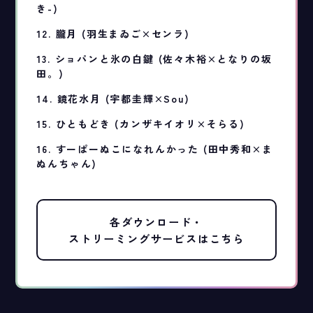
き-)
12. 朧月 (羽生まゐご×センラ)
13. ショパンと氷の白鍵 (佐々木裕×となりの坂
田。)
14. 鏡花水月 (宇都圭輝×Sou)
15. ひともどき (カンザキイオリ×そらる)
16. すーぱーぬこになれんかった (田中秀和×ま
ぬんちゃん)
各ダウンロード・
ストリーミングサービスはこちら