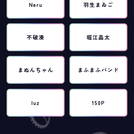
Neru
羽生まゐご
不破湊
堀江晶太
まぬんちゃん
まふまふバンド
luz
150P