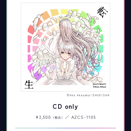
©Aka Akasaka/SHUEISHA
CD only
¥2,500
／ AZCS-1105
（税込）